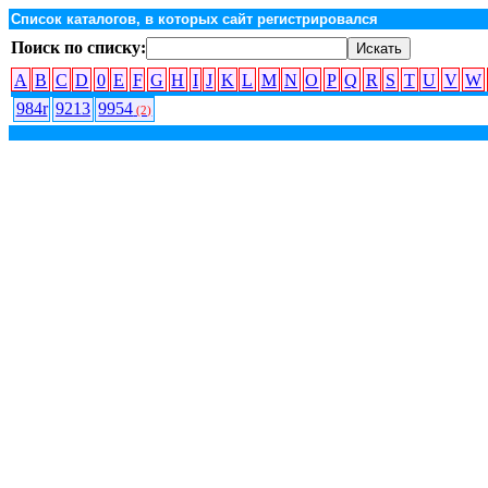
Список каталогов, в которых сайт регистрировался
Поиск по списку:
A
B
C
D
0
E
F
G
H
I
J
K
L
M
N
O
P
Q
R
S
T
U
V
W
984r
9213
9954
(2)