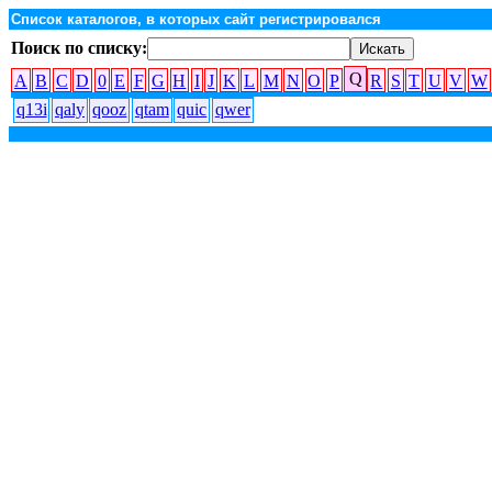
Список каталогов, в которых сайт регистрировался
Поиск по списку:
Q
A
B
C
D
0
E
F
G
H
I
J
K
L
M
N
O
P
R
S
T
U
V
W
q13i
qaly
qooz
qtam
quic
qwer