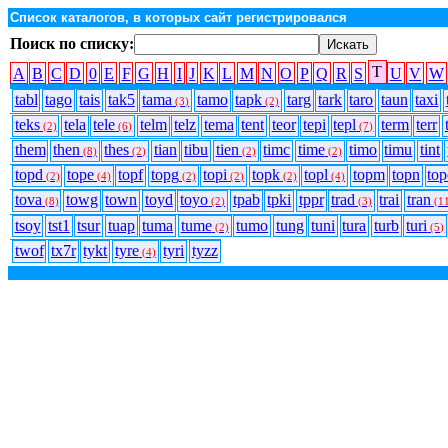
Список каталогов, в которых сайт регистрировался
Поиск по списку:
T
A
B
C
D
0
E
F
G
H
I
J
K
L
M
N
O
P
Q
R
S
U
V
W
tabl
tago
tais
tak5
tama
tamo
tapk
targ
tark
taro
taun
taxi
(3)
(2)
teks
tela
tele
telm
telz
tema
tent
teor
tepi
tepl
term
terr
(2)
(6)
(7)
them
then
thes
tian
tibu
tien
timc
time
timo
timu
tint
(8)
(2)
(2)
(2)
topd
tope
topf
topg
topi
topk
topl
topm
topn
to
(2)
(4)
(2)
(2)
(2)
(4)
tova
towg
town
toyd
toyo
tpab
tpki
tppr
trad
trai
tran
(8)
(2)
(3)
(1
tsoy
tst1
tsur
tuap
tuma
tume
tumo
tung
tuni
tura
turb
turi
(2)
(5)
twof
tx7r
tykt
tyre
tyri
tyzz
(4)