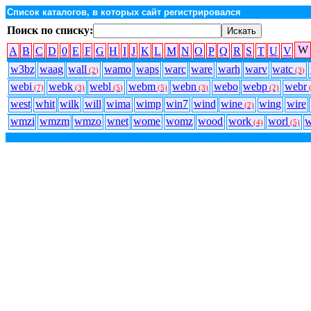
Список каталогов, в которых сайт регистрировался
Поиск по списку:
W
A
B
C
D
0
E
F
G
H
I
J
K
L
M
N
O
P
Q
R
S
T
U
V
w3bz
waag
wall
wamo
waps
warc
ware
warh
warv
watc
(2)
(3)
webi
webk
webl
webm
webn
webo
webp
webr
(7)
(3)
(5)
(5)
(3)
(2)
(
west
whit
wilk
will
wima
wimp
win7
wind
wine
wing
wire
(2)
wmzi
wmzm
wmzo
wnet
wome
womz
wood
work
worl
(4)
(5)